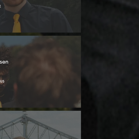
x
sen
us