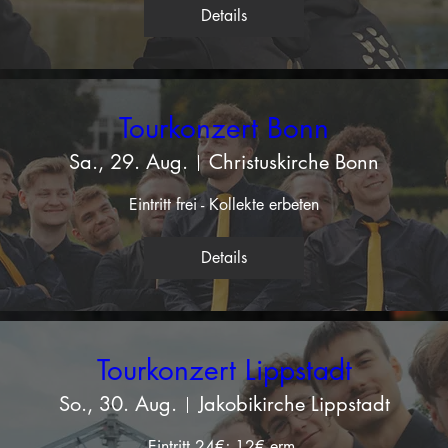
Details
Tourkonzert Bonn
Sa., 29. Aug.
Christuskirche Bonn
Eintritt frei - Kollekte erbeten
Details
Tourkonzert Lippstadt
So., 30. Aug.
Jakobikirche Lippstadt
Eintritt 24€; 12€ erm.
