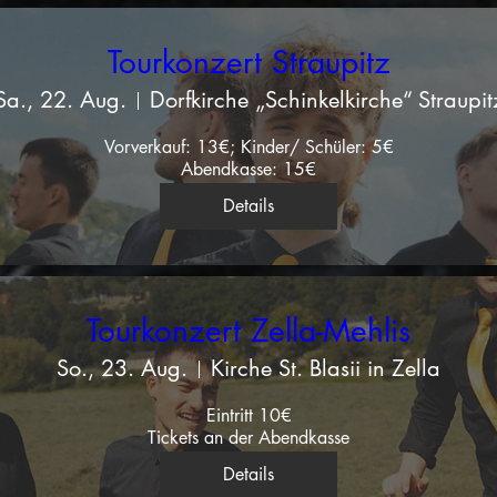
Tourkonzert Straupitz
Sa., 22. Aug.
Dorfkirche „Schinkelkirche“ Straupit
Vorverkauf: 13€; Kinder/ Schüler: 5€

Abendkasse: 15€
Details
Tourkonzert Zella-Mehlis
So., 23. Aug.
Kirche St. Blasii in Zella
Eintritt 10€

Tickets an der Abendkasse
Details