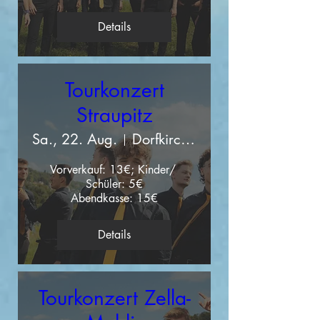
Details
Tourkonzert
Straupitz
Sa., 22. Aug.
Dorfkirche „Schinkelkirche“ Straupitz
Vorverkauf: 13€; Kinder/ 
Schüler: 5€

Abendkasse: 15€
Details
Tourkonzert Zella-