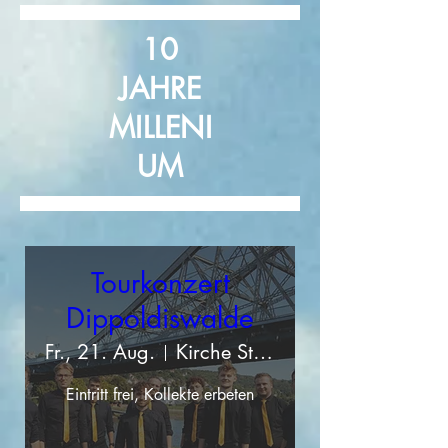
10
JAHRE
MILLENI
UM
Tourkonzert
Dippoldiswalde
Fr., 21. Aug.
Kirche St. Nikolai Dippoldiswalde
Eintritt frei, Kollekte erbeten