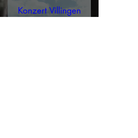
Konzert Villingen
Sa., 03. Okt.
Evangelische Johanneskirche Villingen
Eintritt frei - Kollekte erbeten
Details
Adventskonzert
Eberswalde
So., 29. Nov.
Maria-Magdalenen-Kirche Eberswalde