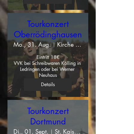
Tourkonzert
Oberrödinghausen
Mo., 31. Aug.
Kirche Maria Frieden Oberrödinghausen
Eintritt 18€

VVK bei Schreibwaren Kölling in 
Ledringen oder bei Werner 
Neuhaus
Details
Tourkonzert
Dortmund
Di., 01. Sept.
St. Kaiser Heinrich Dortmund