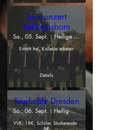
Tourkonzert
Kühlungsborn
Sa., 05. Sept.
Heilige Dreifaltigkeit Kühlungsborn
Eintritt frei, Kollekte erbeten
Details
Tourfinale Dresden
So., 06. Sept.
Heilig-Geist-Kirche Dresden-Blasewitz
VVK: 18€; Schüler, Studierende: 
8€
