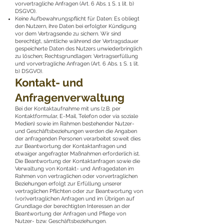
vorvertragliche Anfragen (Art. 6 Abs. 1 S. 1 lit. b)
DSGVO).
Keine Aufbewahrungspflicht für Daten: Es obliegt
den Nutzern, ihre Daten bei erfolgter Kündigung
vor dem Vertragsende zu sichern. Wir sind
berechtigt, sämtliche während der Vertragsdauer
gespeicherte Daten des Nutzers unwiederbringlich
zu löschen; Rechtsgrundlagen: Vertragserfüllung
und vorvertragliche Anfragen (Art. 6 Abs. 1 S. 1 lit.
b) DSGVO).
Kontakt- und
Anfragenverwaltung
Bei der Kontaktaufnahme mit uns (z.B. per
Kontaktformular, E-Mail, Telefon oder via soziale
Medien) sowie im Rahmen bestehender Nutzer-
und Geschäftsbeziehungen werden die Angaben
der anfragenden Personen verarbeitet soweit dies
zur Beantwortung der Kontaktanfragen und
etwaiger angefragter Maßnahmen erforderlich ist.
Die Beantwortung der Kontaktanfragen sowie die
Verwaltung von Kontakt- und Anfragedaten im
Rahmen von vertraglichen oder vorvertraglichen
Beziehungen erfolgt zur Erfüllung unserer
vertraglichen Pflichten oder zur Beantwortung von
(vor)vertraglichen Anfragen und im Übrigen auf
Grundlage der berechtigten Interessen an der
Beantwortung der Anfragen und Pflege von
Nutzer- bzw. Geschäftsbeziehungen.