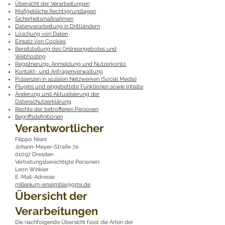
Übersicht der Verarbeitungen
Maßgebliche Rechtsgrundlagen
Sicherheitsmaßnahmen
Datenverarbeitung in Drittländern
Löschung von Daten
Einsatz von Cookies
Bereitstellung des Onlineangebotes und
Webhosting
Registrierung, Anmeldung und Nutzerkonto
Kontakt- und Anfragenverwaltung
Präsenzen in sozialen Netzwerken (Social Media)
Plugins und eingebettete Funktionen sowie Inhalte
Änderung und Aktualisierung der
Datenschutzerklärung
Rechte der betroffenen Personen
Begriffsdefinitionen
Verantwortlicher
Filippo Nisini
Johann-Meyer-Straße 7e
01097 Dresden
Vertretungsberechtigte Personen:
Leon Winkler
E-Mail-Adresse:
millenium-ensemble@gmx.de
Übersicht der
Verarbeitungen
Die nachfolgende Übersicht fasst die Arten der