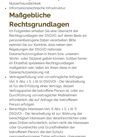
Nutzerfreundlichkeit.
Informationstechnische Infrastruktur.
Maßgebliche
Rechtsgrundlagen
Im Folgenden erhalten Sie eine Übersicht der
Rechtsgrundlagen der DSGVO, auf deren Basis wir
personenbezogene Daten verarbeiten. Bitte
nehmen Sie zur Kenntnis, dass neben den
Regelungen der DSGVO nationale
Datenschutzvorgaben in Ihrem bzw. unserem
Wohn- oder Sitzland gelten können. Sollten ferner
im Einzelfall speziellere Rechtsgrundlagen
maßgeblich sein, teilen wir Ihnen diese in der
Datenschutzerklärung mit.
Vertragserfüllung und vorvertragliche Anfragen
(Art. 6 Abs. 1 S. 1 lit. b) DSGVO) - Die Verarbeitung
ist für die Erfüllung eines Vertrags, dessen
Vertragspartei die betroffene Person ist, oder zur
Durchführung vorvertraglicher Maßnahmen
erforderlich, die auf Anfrage der betroffenen
Person erfolgen.
Berechtigte Interessen (Art. 6 Abs. 1 S. 1 lit. f)
DSGVO) - Die Verarbeitung ist zur Wahrung der
berechtigten Interessen des Verantwortlichen oder
eines Dritten erforderlich, sofern nicht die Interessen
oder Grundrechte und Grundfreiheiten der
betroffenen Person, die den Schutz
personenbezogener Daten erfordern, überwiegen.