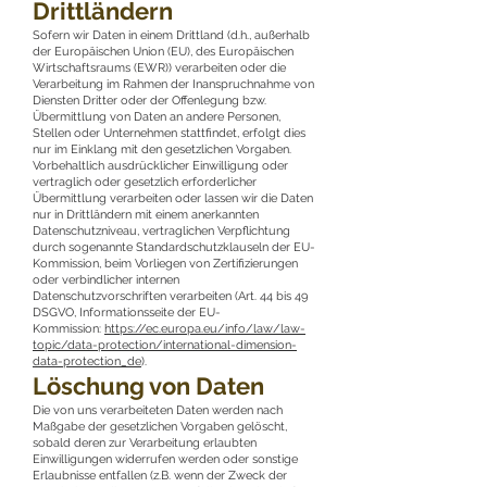
Drittländern
Sofern wir Daten in einem Drittland (d.h., außerhalb
der Europäischen Union (EU), des Europäischen
Wirtschaftsraums (EWR)) verarbeiten oder die
Verarbeitung im Rahmen der Inanspruchnahme von
Diensten Dritter oder der Offenlegung bzw.
Übermittlung von Daten an andere Personen,
Stellen oder Unternehmen stattfindet, erfolgt dies
nur im Einklang mit den gesetzlichen Vorgaben.
Vorbehaltlich ausdrücklicher Einwilligung oder
vertraglich oder gesetzlich erforderlicher
Übermittlung verarbeiten oder lassen wir die Daten
nur in Drittländern mit einem anerkannten
Datenschutzniveau, vertraglichen Verpflichtung
durch sogenannte Standardschutzklauseln der EU-
Kommission, beim Vorliegen von Zertifizierungen
oder verbindlicher internen
Datenschutzvorschriften verarbeiten (Art. 44 bis 49
DSGVO, Informationsseite der EU-
Kommission:
https://ec.europa.eu/info/law/law-
topic/data-protection/international-dimension-
data-protection_de
).
Löschung von Daten
Die von uns verarbeiteten Daten werden nach
Maßgabe der gesetzlichen Vorgaben gelöscht,
sobald deren zur Verarbeitung erlaubten
Einwilligungen widerrufen werden oder sonstige
Erlaubnisse entfallen (z.B. wenn der Zweck der