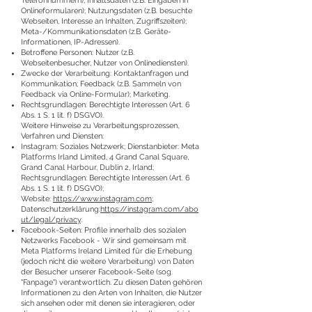
Telefonnummern); Inhaltsdaten (z.B. Eingaben in
Onlineformularen); Nutzungsdaten (z.B. besuchte
Webseiten, Interesse an Inhalten, Zugriffszeiten);
Meta-/Kommunikationsdaten (z.B. Geräte-
Informationen, IP-Adressen).
Betroffene Personen: Nutzer (z.B.
Webseitenbesucher, Nutzer von Onlinediensten).
Zwecke der Verarbeitung: Kontaktanfragen und
Kommunikation; Feedback (z.B. Sammeln von
Feedback via Online-Formular); Marketing.
Rechtsgrundlagen: Berechtigte Interessen (Art. 6
Abs. 1 S. 1 lit. f) DSGVO).
Weitere Hinweise zu Verarbeitungsprozessen,
Verfahren und Diensten:
Instagram: Soziales Netzwerk; Dienstanbieter: Meta
Platforms Irland Limited, 4 Grand Canal Square,
Grand Canal Harbour, Dublin 2, Irland;
Rechtsgrundlagen: Berechtigte Interessen (Art. 6
Abs. 1 S. 1 lit. f) DSGVO);
Website:
https://www.instagram.com
;
Datenschutzerklärung:
https://instagram.com/abo
ut/legal/privacy
.
Facebook-Seiten: Profile innerhalb des sozialen
Netzwerks Facebook - Wir sind gemeinsam mit
Meta Platforms Ireland Limited für die Erhebung
(jedoch nicht die weitere Verarbeitung) von Daten
der Besucher unserer Facebook-Seite (sog.
"Fanpage") verantwortlich. Zu diesen Daten gehören
Informationen zu den Arten von Inhalten, die Nutzer
sich ansehen oder mit denen sie interagieren, oder