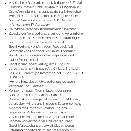
Verarbeitete Datenarten: Kontaktdaten (z.B. E-Mail,
Telefonnummern); Inhaltsdaten (z.B. Eingaben in
Onlineformularen); Nutzungsdaten (z.B. besuchte
Webseiten, Interesse an Inhalten, Zugriffszeiten);
Meta-/Kommunikationsdaten (z.B. Geräte-
Informationen, IP-Adressen).
Betroffene Personen: Kommunikationspartner.
Zwecke der Verarbeitung: Erbringung vertraglicher
Leistungen und Kundenservice; Kontaktanfragen
und Kommunikation; Verwaltung und
Beantwortung von Anfragen; Feedback (z.B.
Sammeln von Feedback via Online-Formular);
Bereitstellung unseres Onlineangebotes und
Nutzerfreundlichkeit.
Rechtsgrundlagen: Vertragserfüllung und
vorvertragliche Anfragen (Art. 6 Abs. 1 S. 1 lit. b)
DSGVO); Berechtigte Interessen (Art. 6 Abs. 1 S. 1 lit.
f) DSGVO).
Weitere Hinweise zu Verarbeitungsprozessen,
Verfahren und Diensten:
Kontaktformular: Wenn Nutzer über unser
Kontaktformular, E-Mail oder andere
Kommunikationswege mit uns in Kontakt treten,
verarbeiten wir die uns in diesem Zusammenhang
mitgeteilten Daten zur Bearbeitung des
mitgeteilten Anliegens. Zu diesem Zweck
verarbeiten wir personenbezogene Daten im
Rahmen vorvertraglicher und vertraglicher
Geschäftsbeziehungen, soweit dies zu deren
Erfüllung erforderlich ist und im Übrigen auf