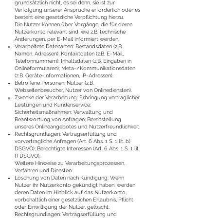
grundsätzlich nicht, es sei denn, sie ist zur
Verfolgung unserer Ansprüche erforderlich oder es
besteht eine gesetzliche Verpflichtung hierzu.
Die Nutzer können über Vorgänge, die für deren
Nutzerkonto relevant sind, wie z.B. technische
Änderungen, per E-Mail informiert werden.
Verarbeitete Datenarten: Bestandsdaten (z.B.
Namen, Adressen); Kontaktdaten (z.B. E-Mail,
Telefonnummern); Inhaltsdaten (z.B. Eingaben in
Onlineformularen); Meta-/Kommunikationsdaten
(z.B. Geräte-Informationen, IP-Adressen).
Betroffene Personen: Nutzer (z.B.
Webseitenbesucher, Nutzer von Onlinediensten).
Zwecke der Verarbeitung: Erbringung vertraglicher
Leistungen und Kundenservice;
Sicherheitsmaßnahmen; Verwaltung und
Beantwortung von Anfragen; Bereitstellung
unseres Onlineangebotes und Nutzerfreundlichkeit.
Rechtsgrundlagen: Vertragserfüllung und
vorvertragliche Anfragen (Art. 6 Abs. 1 S. 1 lit. b)
DSGVO); Berechtigte Interessen (Art. 6 Abs. 1 S. 1 lit.
f) DSGVO).
Weitere Hinweise zu Verarbeitungsprozessen,
Verfahren und Diensten:
Löschung von Daten nach Kündigung: Wenn
Nutzer ihr Nutzerkonto gekündigt haben, werden
deren Daten im Hinblick auf das Nutzerkonto,
vorbehaltlich einer gesetzlichen Erlaubnis, Pflicht
oder Einwilligung der Nutzer, gelöscht;
Rechtsgrundlagen: Vertragserfüllung und