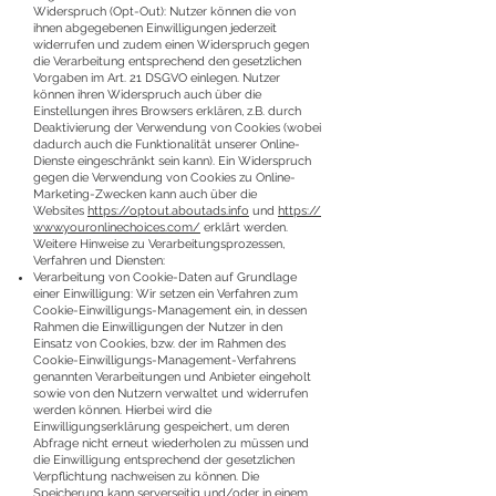
Widerspruch (Opt-Out): Nutzer können die von
ihnen abgegebenen Einwilligungen jederzeit
widerrufen und zudem einen Widerspruch gegen
die Verarbeitung entsprechend den gesetzlichen
Vorgaben im Art. 21 DSGVO einlegen. Nutzer
können ihren Widerspruch auch über die
Einstellungen ihres Browsers erklären, z.B. durch
Deaktivierung der Verwendung von Cookies (wobei
dadurch auch die Funktionalität unserer Online-
Dienste eingeschränkt sein kann). Ein Widerspruch
gegen die Verwendung von Cookies zu Online-
Marketing-Zwecken kann auch über die
Websites
https://optout.aboutads.info
und
https://
www.youronlinechoices.com/
erklärt werden.
Weitere Hinweise zu Verarbeitungsprozessen,
Verfahren und Diensten:
Verarbeitung von Cookie-Daten auf Grundlage
einer Einwilligung: Wir setzen ein Verfahren zum
Cookie-Einwilligungs-Management ein, in dessen
Rahmen die Einwilligungen der Nutzer in den
Einsatz von Cookies, bzw. der im Rahmen des
Cookie-Einwilligungs-Management-Verfahrens
genannten Verarbeitungen und Anbieter eingeholt
sowie von den Nutzern verwaltet und widerrufen
werden können. Hierbei wird die
Einwilligungserklärung gespeichert, um deren
Abfrage nicht erneut wiederholen zu müssen und
die Einwilligung entsprechend der gesetzlichen
Verpflichtung nachweisen zu können. Die
Speicherung kann serverseitig und/oder in einem