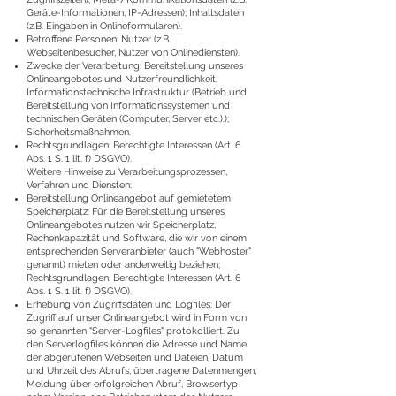
Geräte-Informationen, IP-Adressen); Inhaltsdaten
(z.B. Eingaben in Onlineformularen).
Betroffene Personen: Nutzer (z.B.
Webseitenbesucher, Nutzer von Onlinediensten).
Zwecke der Verarbeitung: Bereitstellung unseres
Onlineangebotes und Nutzerfreundlichkeit;
Informationstechnische Infrastruktur (Betrieb und
Bereitstellung von Informationssystemen und
technischen Geräten (Computer, Server etc.).);
Sicherheitsmaßnahmen.
Rechtsgrundlagen: Berechtigte Interessen (Art. 6
Abs. 1 S. 1 lit. f) DSGVO).
Weitere Hinweise zu Verarbeitungsprozessen,
Verfahren und Diensten:
Bereitstellung Onlineangebot auf gemietetem
Speicherplatz: Für die Bereitstellung unseres
Onlineangebotes nutzen wir Speicherplatz,
Rechenkapazität und Software, die wir von einem
entsprechenden Serveranbieter (auch "Webhoster"
genannt) mieten oder anderweitig beziehen;
Rechtsgrundlagen: Berechtigte Interessen (Art. 6
Abs. 1 S. 1 lit. f) DSGVO).
Erhebung von Zugriffsdaten und Logfiles: Der
Zugriff auf unser Onlineangebot wird in Form von
so genannten "Server-Logfiles" protokolliert. Zu
den Serverlogfiles können die Adresse und Name
der abgerufenen Webseiten und Dateien, Datum
und Uhrzeit des Abrufs, übertragene Datenmengen,
Meldung über erfolgreichen Abruf, Browsertyp