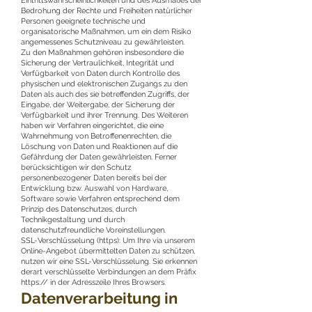
Eintrittswahrscheinlichkeiten und des Ausmaßes der
Bedrohung der Rechte und Freiheiten natürlicher
Personen geeignete technische und
organisatorische Maßnahmen, um ein dem Risiko
angemessenes Schutzniveau zu gewährleisten.
Zu den Maßnahmen gehören insbesondere die
Sicherung der Vertraulichkeit, Integrität und
Verfügbarkeit von Daten durch Kontrolle des
physischen und elektronischen Zugangs zu den
Daten als auch des sie betreffenden Zugriffs, der
Eingabe, der Weitergabe, der Sicherung der
Verfügbarkeit und ihrer Trennung. Des Weiteren
haben wir Verfahren eingerichtet, die eine
Wahrnehmung von Betroffenenrechten, die
Löschung von Daten und Reaktionen auf die
Gefährdung der Daten gewährleisten. Ferner
berücksichtigen wir den Schutz
personenbezogener Daten bereits bei der
Entwicklung bzw. Auswahl von Hardware,
Software sowie Verfahren entsprechend dem
Prinzip des Datenschutzes, durch
Technikgestaltung und durch
datenschutzfreundliche Voreinstellungen.
SSL-Verschlüsselung (https): Um Ihre via unserem
Online-Angebot übermittelten Daten zu schützen,
nutzen wir eine SSL-Verschlüsselung. Sie erkennen
derart verschlüsselte Verbindungen an dem Präfix
https:// in der Adresszeile Ihres Browsers.
Datenverarbeitung in