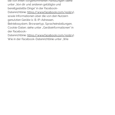
die von ihnen vorgenommenen Handlungen (siehe
unter „Von dir und anderen getätigte und
bereitgestellte Dinge“ in der Facebook-
Datenrichtlinie:
https://www.facebook.com/policy
),
sowie Informationen über die von den Nutzern
genutzten Geräte (z. B. IP-Adressen,
Betriebssystem, Browsertyp, Spracheinstellungen,
Cookie-Daten; siehe unter „Geräteinformationen“ in
der Facebook-
Datenrichtlinie:
https://www.facebook.com/policy
).
Wie in der Facebook-Datenrichtlinie unter „Wie
verwenden wir diese Informationen?“ erläutert,
erhebt und verwendet Facebook Informationen
auch, um Analysedienste, so genannte "Seiten-
Insights", für Seitenbetreiber bereitzustellen, damit
diese Erkenntnisse darüber erhalten, wie Personen
mit ihren Seiten und mit den mit ihnen verbundenen
Inhalten interagieren. Wir haben mit Facebook eine
spezielle Vereinbarung abgeschlossen
("Informationen zu Seiten-
Insights",
https://www.facebook.com/legal/terms
/page_controller_addendum
), in der insbesondere
geregelt wird, welche Sicherheitsmaßnahmen
Facebook beachten muss und in der Facebook sich
bereit erklärt hat die Betroffenenrechte zu erfüllen
(d. h. Nutzer können z. B. Auskünfte oder
Löschungsanfragen direkt an Facebook richten).
Die Rechte der Nutzer (insbesondere auf Auskunft,
Löschung, Widerspruch und Beschwerde bei
zuständiger Aufsichtsbehörde), werden durch die