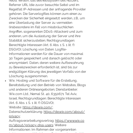
nebst Version, das Betriebssystem des Nutzers,
Referrer URL (die zuvor besuchte Seite) und im
Regelfall IP-Adressen und der anfragende Provider
gehören. Die Serverlogfiles können zum einen zu
Zwecken der Sicherheit eingesetzt werden, z.B., um
eine Überlastung der Server zu vermeiden
(insbesondere im Fall von missbräuchlichen
Angriffen, sogenannten DDoS-Attacken) und zum
anderen, um die Auslastung der Server und ihre
Stabilität sicherzustellen; Rechtsgrundlagen:
Berechtigte Interessen (Art. 6 Abs. 1 S. 1 lit. f)
DSGVO); Löschung von Daten: Logfile-
Informationen werden für die Dauer von maximal
30 Tagen gespeichert und danach gelöscht oder
anonymisiert. Daten, deren weitere Aufbewahrung
zu Beweiszwecken erforderlich ist, sind bis zur
endgültigen Klärung des jeweiligen Vorfalls von der
Löschung ausgenommen.
Wix: Hosting und Software für die Erstellung,
Bereitstellung und den Betrieb von Websites, Blogs
und anderen Onlineangeboten; Dienstanbieter:
Wix.com Ltd., Nemal St. 40,
6350671
Tel Aviv,
Israel; Rechtsgrundlagen: Berechtigte Interessen
(Art. 6 Abs. 1 S. 1 lit. f) DSGVO);
Website:
https://de.wix.com/
;
Datenschutzerklärung:
https://de.wix.com/about/
privacy
;
Auftragsverarbeitungsvertrag:
https://www.wix.co
m/about/privacy-dpa-users
; Weitere
Informationen: Im Rahmen der vorgenannten