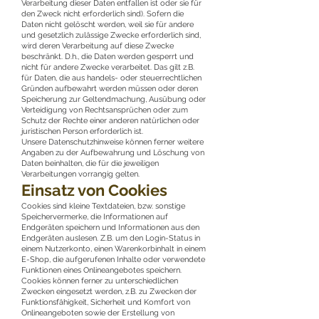
Verarbeitung dieser Daten entfallen ist oder sie für
den Zweck nicht erforderlich sind). Sofern die
Daten nicht gelöscht werden, weil sie für andere
und gesetzlich zulässige Zwecke erforderlich sind,
wird deren Verarbeitung auf diese Zwecke
beschränkt. D.h., die Daten werden gesperrt und
nicht für andere Zwecke verarbeitet. Das gilt z.B.
für Daten, die aus handels- oder steuerrechtlichen
Gründen aufbewahrt werden müssen oder deren
Speicherung zur Geltendmachung, Ausübung oder
Verteidigung von Rechtsansprüchen oder zum
Schutz der Rechte einer anderen natürlichen oder
juristischen Person erforderlich ist.
Unsere Datenschutzhinweise können ferner weitere
Angaben zu der Aufbewahrung und Löschung von
Daten beinhalten, die für die jeweiligen
Verarbeitungen vorrangig gelten.
Einsatz von Cookies
Cookies sind kleine Textdateien, bzw. sonstige
Speichervermerke, die Informationen auf
Endgeräten speichern und Informationen aus den
Endgeräten auslesen. Z.B. um den Login-Status in
einem Nutzerkonto, einen Warenkorbinhalt in einem
E-Shop, die aufgerufenen Inhalte oder verwendete
Funktionen eines Onlineangebotes speichern.
Cookies können ferner zu unterschiedlichen
Zwecken eingesetzt werden, z.B. zu Zwecken der
Funktionsfähigkeit, Sicherheit und Komfort von
Onlineangeboten sowie der Erstellung von