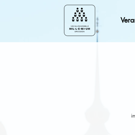
Vera
i