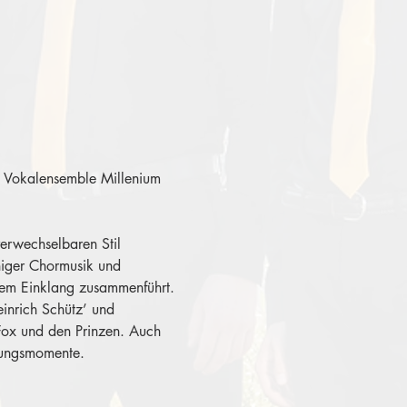
as Vokalensemble Millenium 
erwechselbaren Stil 
niger Chormusik und 
hem Einklang zusammenführt. 
inrich Schütz’ und 
Fox und den Prinzen. Auch 
hungsmomente.