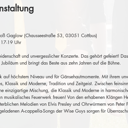
nstaltung
roß Gaglow (Chausseestraße 53, 03051 Cottbus)
 17-19 Uhr
Leidenschaft und unvergesslicher Konzerte. Das gehört gefeiert! D
 Jubiläum und bringt das Beste aus zehn Jahren auf die Bühne.
sik auf höchstem Niveau und für Gänsehautmomente. Mit ihrem unv
s, Klassik und Moderne, Tradition und Zeitgeist. Zwischen feinsin
ine einzigartige Mischung, die Klassik und Moderne in harmonisc
ein musikalisches Feuerwerk freuen! Von den erhabenen Klängen He
terblichen Melodien von Elvis Presley und Ohrwürmern von Peter 
egeladenen A-cappella-Songs der Wise Guys sorgen für Überrasc