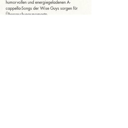
humorvollen und energiegeladenen A-
cappella-Songs der Wise Guys sorgen für 
Überraschungsmomente.
Erleben Sie Stimmkunst, die berührt, ein 
Repertoire, das Generationen verbindet, und 
ein Ensemble, das seit zehn Jahren mit Herz 
und Hingabe begeistert. Mal mitreißend und 
voller Energie, mal zart und bewegend. 
Dieses…
Mehr anzeigen
Diese Veranstaltung
teilen