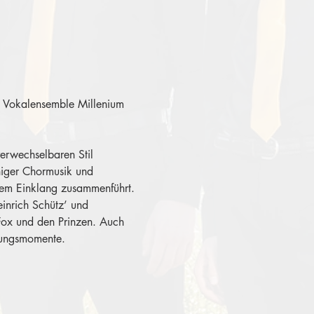
as Vokalensemble Millenium 
erwechselbaren Stil 
niger Chormusik und 
hem Einklang zusammenführt. 
inrich Schütz’ und 
Fox und den Prinzen. Auch 
hungsmomente.