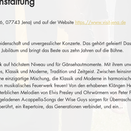
nstaltung
 16, 07743 Jena) und auf der Website 
https://www.visit-jena.de
Leidenschaft und unvergesslicher Konzerte. Das gehört gefeiert! D
 Jubiläum und bringt das Beste aus zehn Jahren auf die Bühne.
sik auf höchstem Niveau und für Gänsehautmomente. Mit ihrem unv
s, Klassik und Moderne, Tradition und Zeitgeist. Zwischen feinsin
ine einzigartige Mischung, die Klassik und Moderne in harmonisc
ein musikalisches Feuerwerk freuen! Von den erhabenen Klängen He
terblichen Melodien von Elvis Presley und Ohrwürmern von Peter 
egeladenen A-cappella-Songs der Wise Guys sorgen für Überrasc
berührt, ein Repertoire, das Generationen verbindet, und ein…