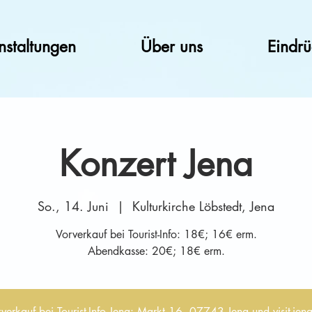
nstaltungen
Über uns
Eindr
Konzert Jena
So., 14. Juni
  |  
Kulturkirche Löbstedt, Jena
Vorverkauf bei Tourist-Info: 18€; 16€ erm.
Abendkasse: 20€; 18€ erm.
verkauf bei Tourist-Info Jena: Markt 16, 07743 Jena und visit-jen