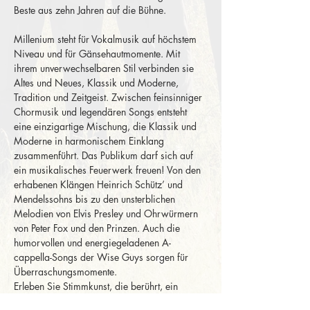
Beste aus zehn Jahren auf die Bühne.
Millenium steht für Vokalmusik auf höchstem 
Niveau und für Gänsehautmomente. Mit 
ihrem unverwechselbaren Stil verbinden sie 
Altes und Neues, Klassik und Moderne, 
Tradition und Zeitgeist. Zwischen feinsinniger 
Chormusik und legendären Songs entsteht 
eine einzigartige Mischung, die Klassik und 
Moderne in harmonischem Einklang 
zusammenführt. Das Publikum darf sich auf 
ein musikalisches Feuerwerk freuen! Von den 
erhabenen Klängen Heinrich Schütz’ und 
Mendelssohns bis zu den unsterblichen 
Melodien von Elvis Presley und Ohrwürmern 
von Peter Fox und den Prinzen. Auch die 
humorvollen und energiegeladenen A-
cappella-Songs der Wise Guys sorgen für 
Überraschungsmomente.
Erleben Sie Stimmkunst, die berührt, ein 
Repertoire, das Generationen verbindet, und 