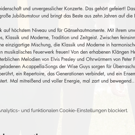
Leidenschaft und unvergesslicher Konzerte. Das gehört gefeiert! D
roße Jubiläumstour und bringt das Beste aus zehn Jahren auf die 
sik auf höchstem Niveau und für Gänsehautmomente. Mit ihrem unv
s, Klassik und Moderne, Tradition und Zeitgeist. Zwischen feinsin
ine einzigartige Mischung, die Klassik und Moderne in harmonisc
ein musikalisches Feuerwerk freuen! Von den erhabenen Klängen He
terblichen Melodien von Elvis Presley und Ohrwürmern von Peter 
egeladenen A-cappella-Songs der Wise Guys sorgen für Überrasc
berührt, ein Repertoire, das Generationen verbindet, und ein Ensem
tert. Mal mitreißend und voller Energie, mal zart und bewegend
lytics- und funktionalen Cookie-Einstellungen blockiert.