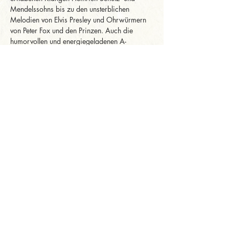
Mendelssohns bis zu den unsterblichen 
Melodien von Elvis Presley und Ohrwürmern 
von Peter Fox und den Prinzen. Auch die 
humorvollen und energiegeladenen A-
cappella-Songs der Wise Guys sorgen für 
Überraschungsmomente.
Erleben Sie Stimmkunst, die berührt, ein 
Repertoire, das Generationen verbindet, und 
ein Ensemble, das seit zehn Jahren mit Herz 
und Hingabe begeistert. Mal mitreißend und 
voller Energie, mal zart und bewegend.…
Mehr anzeigen
Diese Veranstaltung
teilen