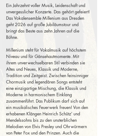
Ein Jahrzehnt voller Musik, Leidenschaft und 
unvergesslicher Konzerte. Das gehört gefeiert! 
Das Vokalensemble Millenium aus Dresden 
geht 2026 auf große Jubiläumstour und 
bringt das Beste aus zehn Jahren auf die 
Bühne.
Millenium steht für Vokalmusik auf höchstem 
Niveau und für Gänsehautmomente. Mit 
ihrem unverwechselbaren Stil verbinden sie 
Altes und Neues, Klassik und Moderne, 
Tradition und Zeitgeist. Zwischen feinsinniger 
Chormusik und legendären Songs entsteht 
eine einzigartige Mischung, die Klassik und 
Moderne in harmonischem Einklang 
zusammenführt. Das Publikum darf sich auf 
ein musikalisches Feuerwerk freuen! Von den 
erhabenen Klängen Heinrich Schütz’ und 
Mendelssohns bis zu den unsterblichen 
Melodien von Elvis Presley und Ohrwürmern 
von Peter Fox und den Prinzen. Auch die 