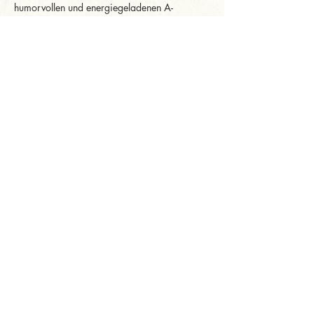
humorvollen und energiegeladenen A-
cappella-Songs der Wise Guys sorgen für 
Überraschungsmomente.
Erleben Sie Stimmkunst, die berührt, ein 
Repertoire, das Generationen verbindet, und 
ein Ensemble, das seit zehn Jahren mit Herz 
und Hingabe begeistert. Mal mitreißend und…
Mehr anzeigen
Diese Veranstaltung
teilen